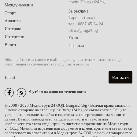
novini@burgas24.bg
Международни
За реклама
Спорт
Тарифи (виж)
Анализи
тел.: 0887 45 24 24
Интервю
office@mg24.bg
Интересно
Екип
Видео
Правила
Абонирайте се за нашия e-mail и ще получавате на личната си поща
информация за случващото се в Бургас и региона.
Email
Футбол на живо по телевизията
© 2008 - 2026 Медия груп 24 ООД. Burgas24.bg - Всички права запазени.
С всяко отваряне на страница от Burgas24.bg, се съгласявате с Общите
условия за ползване на сайта и политика за поверителност на личните
данни . Възпроизвеждането на цели или части от текста или
изображенията става след изрично писмено разрешение на Медия груп
24 ООД. Мненията изразени във форумите и коментарите към статиите са
собственост на авторите им и Медия груп 24 ООД не носи отговорност за