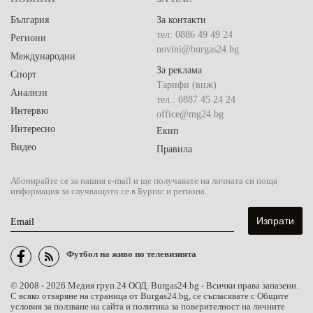
България
За контакти
тел: 0886 49 49 24
Региони
novini@burgas24.bg
Международни
За реклама
Спорт
Тарифи (виж)
Анализи
тел.: 0887 45 24 24
Интервю
office@mg24.bg
Интересно
Екип
Видео
Правила
Абонирайте се за нашия e-mail и ще получавате на личната си поща
информация за случващото се в Бургас и региона.
Email
Футбол на живо по телевизията
© 2008 - 2026 Медия груп 24 ООД. Burgas24.bg - Всички права запазени.
С всяко отваряне на страница от Burgas24.bg, се съгласявате с Общите
условия за ползване на сайта и политика за поверителност на личните