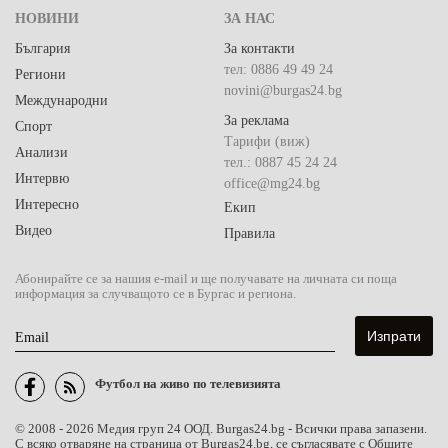
НОВИНИ
ЗА НАС
България
За контакти
тел: 0886 49 49 24
Региони
novini@burgas24.bg
Международни
За реклама
Спорт
Тарифи (виж)
Анализи
тел.: 0887 45 24 24
Интервю
office@mg24.bg
Интересно
Екип
Видео
Правила
Абонирайте се за нашия e-mail и ще получавате на личната си поща
информация за случващото се в Бургас и региона.
Email
Футбол на живо по телевизията
© 2008 - 2026 Медия груп 24 ООД. Burgas24.bg - Всички права запазени.
С всяко отваряне на страница от Burgas24.bg, се съгласявате с Общите