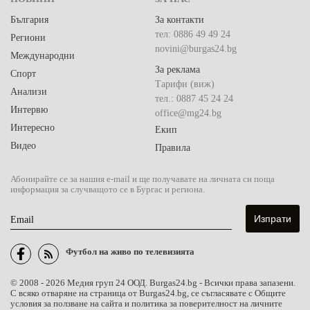
България
За контакти
тел: 0886 49 49 24
Региони
novini@burgas24.bg
Международни
За реклама
Спорт
Тарифи (виж)
Анализи
тел.: 0887 45 24 24
Интервю
office@mg24.bg
Интересно
Екип
Видео
Правила
Абонирайте се за нашия e-mail и ще получавате на личната си поща
информация за случващото се в Бургас и региона.
Email
Футбол на живо по телевизията
© 2008 - 2026 Медия груп 24 ООД. Burgas24.bg - Всички права запазени.
С всяко отваряне на страница от Burgas24.bg, се съгласявате с Общите
условия за ползване на сайта и политика за поверителност на личните