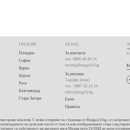
ГРАДОВЕ
ЗА НАС
Аб
л
Пловдив
За контакти
и 
тел: 0886 49 49 24
София
novini@burgas24.bg
E
Варна
За реклама
Бургас
Тарифи (виж)
Русе
тел.: 0887 45 24 24
Благоевград
office@mg24.bg
Стара Загора
Екип
Правила
чки права запазени. С всяко отваряне на страница от Burgas24.bg, се съгласяват
роизвеждането на цели или части от текста или изображенията става след изр
татиите са собственост на авторите им и Медия груп 24 ООД не носи отговорно