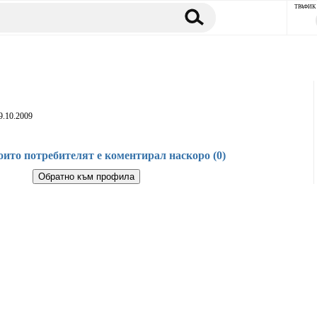
ТРАФИК
9.10.2009
оито потребителят е коментирал наскоро (0)
Обратно към профила