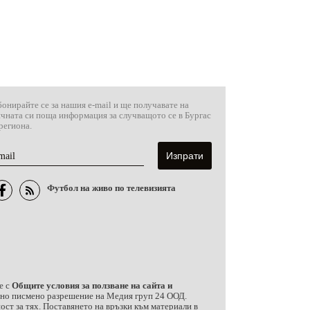
онирайте се за нашия e-mail и ще получавате на
ичната си поща информация за случващото се в Бургас
региона.
mail
Футбол на живо по телевизията
е с
Общите условия за ползване на сайта и
ично писмено разрешение на Медия груп 24 ООД.
ст за тях. Поставянето на връзки към материали в