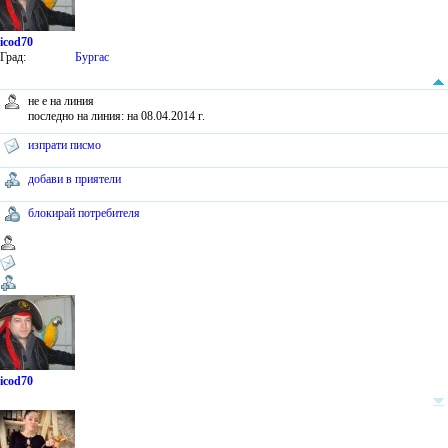
icod70
Град:
Бургас
не е на линия
последно на линия: на 08.04.2014 г.
изпрати писмо
добави в приятели
блокирай потребителя
icod70