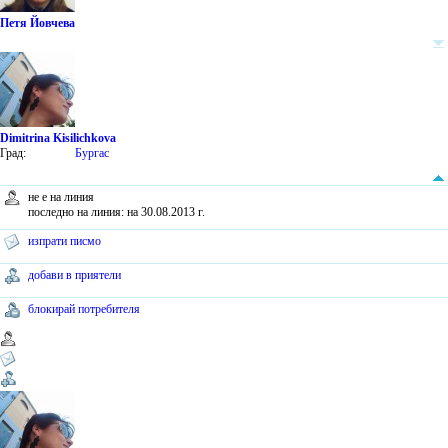
Петя Йовчева
Dimitrina Kisilichkova
Град:
Бургас
не е на линия
последно на линия: на 30.08.2013 г.
изпрати писмо
добави в приятели
блокирай потребителя