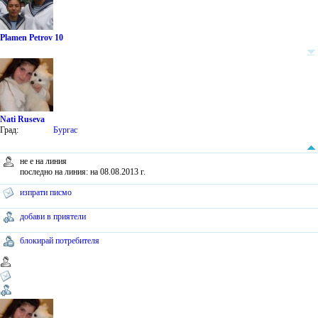
Plamen Petrov 10
Nati Ruseva
Град:
Бургас
не е на линия
последно на линия: на 08.08.2013 г.
изпрати писмо
добави в приятели
блокирай потребителя