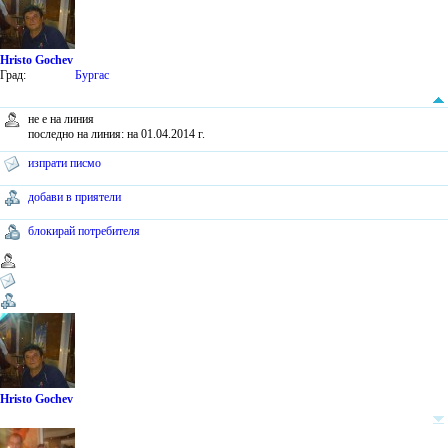
Hristo Gochev
Град:
Бургас
не е на линия
последно на линия: на 01.04.2014 г.
изпрати писмо
добави в приятели
блокирай потребителя
Hristo Gochev