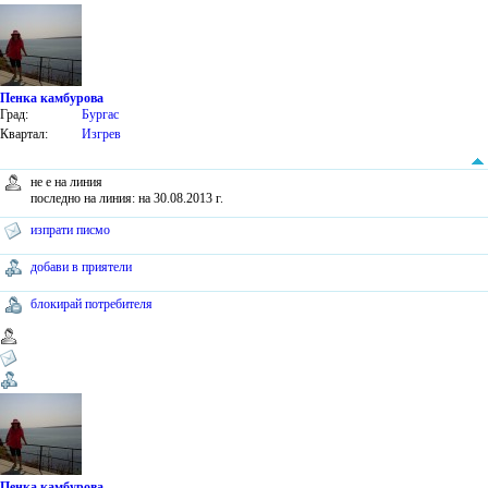
Пенка камбурова
Град:
Бургас
Квартал:
Изгрев
не е на линия
последно на линия: на 30.08.2013 г.
изпрати писмо
добави в приятели
блокирай потребителя
Пенка камбурова