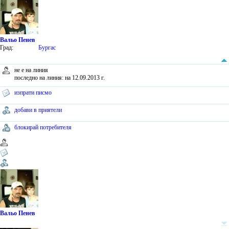
Вальо Пенев
Град:
Бургас
не е на линия
последно на линия: на 12.09.2013 г.
изпрати писмо
добави в приятели
блокирай потребителя
Вальо Пенев