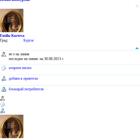
Emilia Kurteva
Град:
Бургас
не е на линия
последно на линия: на 30.08.2013 г.
изпрати писмо
добави в приятели
блокирай потребителя