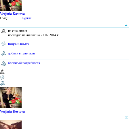
Verjinia Kostova
Град:
Бургас
не е на линия
последно на линия: на 21.02.2014 г.
изпрати писмо
добави в приятели
блокирай потребителя
Verjinia Kostova