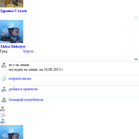
Здравко Сталев
Aleksi Aleksiyev
Град:
Бургас
не е на линия
последно на линия: на 24.08.2013 г.
изпрати писмо
добави в приятели
блокирай потребителя