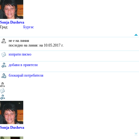
Sonja Dusheva
Град:
Бургас
не е на линия
последно на линия: на 10.05.2017 г.
изпрати писмо
добави в приятели
блокирай потребителя
Sonja Dusheva