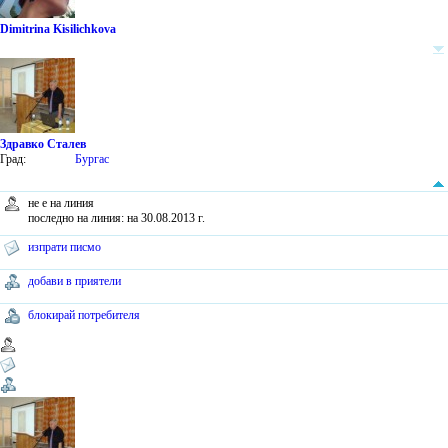
Dimitrina Kisilichkova
Здравко Сталев
Град:
Бургас
не е на линия
последно на линия: на 30.08.2013 г.
изпрати писмо
добави в приятели
блокирай потребителя