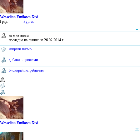
Wesselina Emilowa Xixi
Град:
Бургас
не е на линия
последно на линия: на 26.02.2014 г.
изпрати писмо
добави в приятели
блокирай потребителя
Wesselina Emilowa Xixi