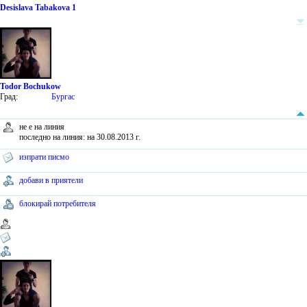
Desislava Tabakova 1
Todor Bochukow
Град:
Бургас
не е на линия
последно на линия: на 30.08.2013 г.
изпрати писмо
добави в приятели
блокирай потребителя