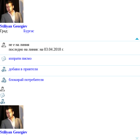
Stiliyan Georgiev
Град:
Бургас
не е на линия
последно на линия: на 03.04.2018 г.
изпрати писмо
добави в приятели
блокирай потребителя
Stiliyan Georgiev