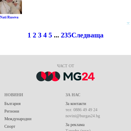
Nati Ruseva
1
2
3
4
5
...
235
Следваща
ЧАСТ ОТ
НОВИНИ
ЗА НАС
България
За контакти
тел: 0886 49 49 24
Региони
novini@burgas24.bg
Международни
За реклама
Спорт
Тарифи (виж)