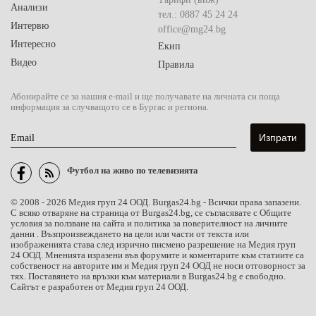
Анализи
тел.: 0887 45 24 24
Интервю
office@mg24.bg
Интересно
Екип
Видео
Правила
Абонирайте се за нашия e-mail и ще получавате на личната си поща
информация за случващото се в Бургас и региона.
Email
Футбол на живо по телевизията
© 2008 - 2026 Медия груп 24 ООД. Burgas24.bg - Всички права запазени.
С всяко отваряне на страница от Burgas24.bg, се съгласявате с Общите
условия за ползване на сайта и политика за поверителност на личните
данни . Възпроизвеждането на цели или части от текста или
изображенията става след изрично писмено разрешение на Медия груп
24 ООД. Мненията изразени във форумите и коментарите към статиите са
собственост на авторите им и Медия груп 24 ООД не носи отговорност за
тях. Поставянето на връзки към материали в Burgas24.bg е свободно.
Сайтът е разработен от Медия груп 24 ООД.