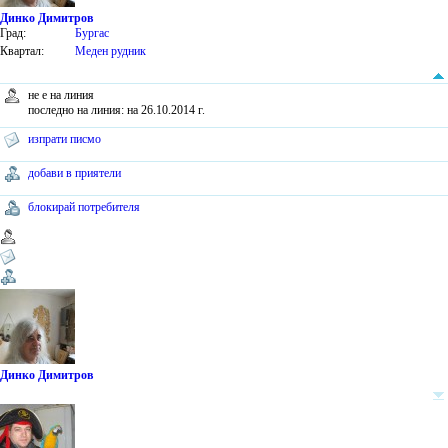
Динко Димитров
Град:
Бургас
Квартал:
Меден рудник
не е на линия
последно на линия: на 26.10.2014 г.
изпрати писмо
добави в приятели
блокирай потребителя
Динко Димитров