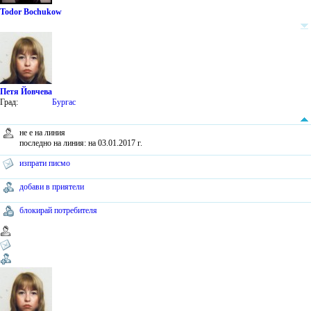
Todor Bochukow
Петя Йовчева
Град:
Бургас
не е на линия
последно на линия: на 03.01.2017 г.
изпрати писмо
добави в приятели
блокирай потребителя