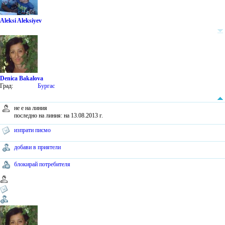
Aleksi Aleksiyev
Denica Bakalova
Град:
Бургас
не е на линия
последно на линия: на 13.08.2013 г.
изпрати писмо
добави в приятели
блокирай потребителя