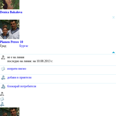
Denica Bakalova
Plamen Petrov 10
Град:
Бургас
не е на линия
последно на линия: на 10.08.2013 г.
изпрати писмо
добави в приятели
блокирай потребителя