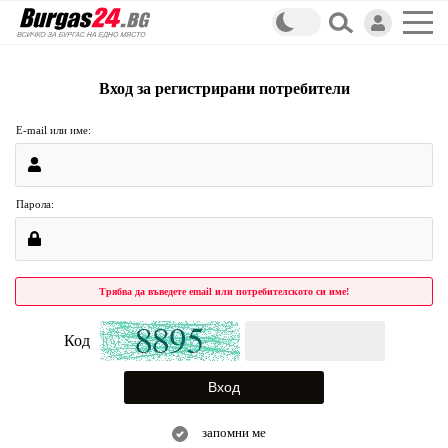
Вход за регистрирани потребители
E-mail или име:
Парола:
Трябва да въведете email или потребителското си име!
Код
запомни ме