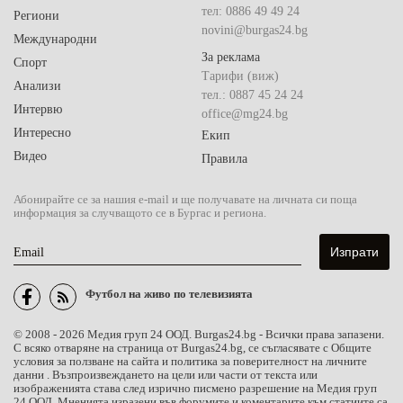
тел: 0886 49 49 24
Региони
novini@burgas24.bg
Международни
За реклама
Спорт
Тарифи (виж)
Анализи
тел.: 0887 45 24 24
Интервю
office@mg24.bg
Интересно
Екип
Видео
Правила
Абонирайте се за нашия e-mail и ще получавате на личната си поща
информация за случващото се в Бургас и региона.
Email
Футбол на живо по телевизията
© 2008 - 2026 Медия груп 24 ООД. Burgas24.bg - Всички права запазени.
С всяко отваряне на страница от Burgas24.bg, се съгласявате с Общите
условия за ползване на сайта и политика за поверителност на личните
данни . Възпроизвеждането на цели или части от текста или
изображенията става след изрично писмено разрешение на Медия груп
24 ООД. Мненията изразени във форумите и коментарите към статиите са