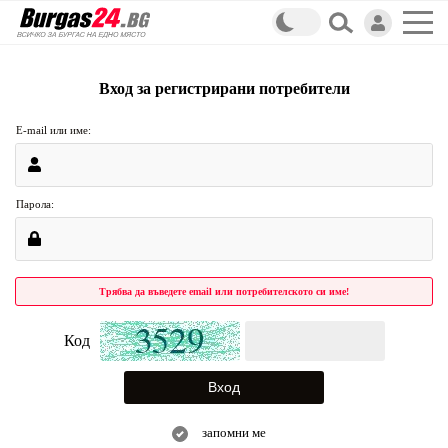
Вход за регистрирани потребители
E-mail или име:
Парола:
Трябва да въведете email или потребителското си име!
Код
запомни ме