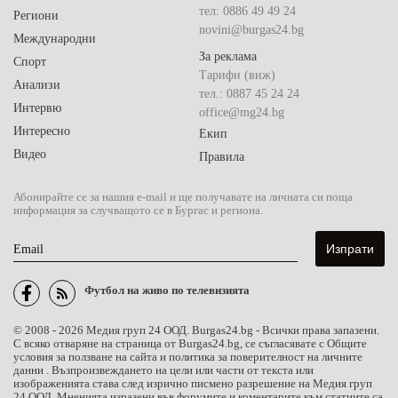
тел: 0886 49 49 24
Региони
novini@burgas24.bg
Международни
За реклама
Спорт
Тарифи (виж)
Анализи
тел.: 0887 45 24 24
Интервю
office@mg24.bg
Интересно
Екип
Видео
Правила
Абонирайте се за нашия e-mail и ще получавате на личната си поща
информация за случващото се в Бургас и региона.
Email
Футбол на живо по телевизията
© 2008 - 2026 Медия груп 24 ООД. Burgas24.bg - Всички права запазени.
С всяко отваряне на страница от Burgas24.bg, се съгласявате с Общите
условия за ползване на сайта и политика за поверителност на личните
данни . Възпроизвеждането на цели или части от текста или
изображенията става след изрично писмено разрешение на Медия груп
24 ООД. Мненията изразени във форумите и коментарите към статиите са