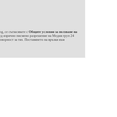
g, се съгласявате с
Общите условия за ползване на
след изрично писмено разрешение на Медия груп 24
ворност за тях. Поставянето на връзки към