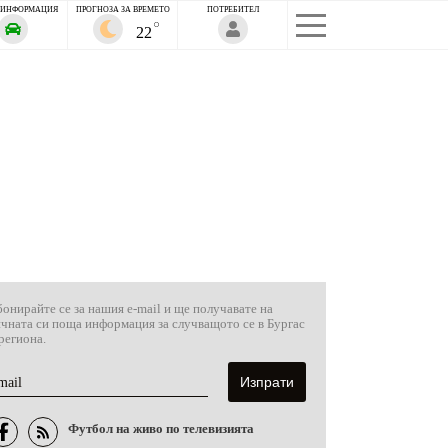
 ИНФОРМАЦИЯ
ПРОГНОЗА ЗА ВРЕМЕТО
ПОТРЕБИТЕЛ
22
онирайте се за нашия e-mail и ще получавате на
ичната си поща информация за случващото се в Бургас
региона.
mail
Футбол на живо по телевизията