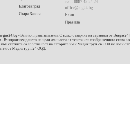
тел.: 0887 45 24 24
Благоевград
office@mg24.bg
Стара Загора
Екип
Правила
urgas24.bg
- Всички права запазени. С всяко отваряне на страница от Burgas24.b
ни
. Възпроизвеждането на цели или части от текста или изображенията става 
към статиите са собственост на авторите им и Медия груп 24 ООД не носи отго
ботен от Медия груп 24 ООД.