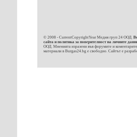
© 2008 -
CurrentCopyrightYear
Медия груп 24 ООД.
B
сайта и политика за поверителност на личните дан
ООД. Мненията изразени във форумите и коментарите 
материали в Burgas24.bg е свободно. Сайтът е разра