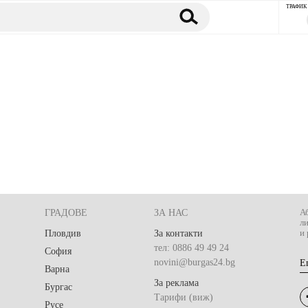
ТРАФИК
ГРАДОВЕ
ЗА НАС
Аб
л
Пловдив
За контакти
и 
тел: 0886 49 49 24
София
novini@burgas24.bg
E
Варна
За реклама
Бургас
Тарифи (виж)
Русе