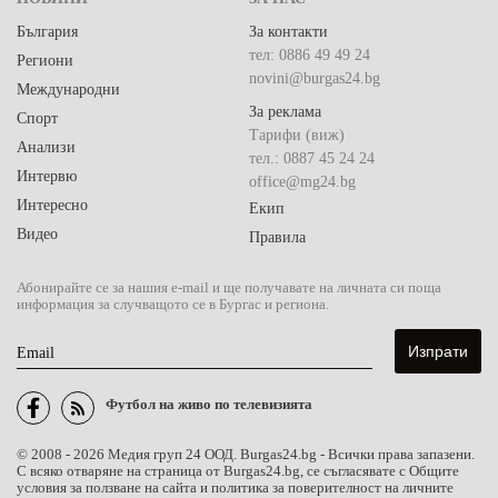
България
За контакти
тел: 0886 49 49 24
Региони
novini@burgas24.bg
Международни
За реклама
Спорт
Тарифи (виж)
Анализи
тел.: 0887 45 24 24
Интервю
office@mg24.bg
Интересно
Екип
Видео
Правила
Абонирайте се за нашия e-mail и ще получавате на личната си поща
информация за случващото се в Бургас и региона.
Email
Футбол на живо по телевизията
© 2008 - 2026 Медия груп 24 ООД. Burgas24.bg - Всички права запазени.
С всяко отваряне на страница от Burgas24.bg, се съгласявате с Общите
условия за ползване на сайта и политика за поверителност на личните