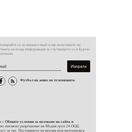
онирайте се за нашия e-mail и ще получавате на
ичната си поща информация за случващото се в Бургас
региона.
mail
Футбол на живо по телевизията
е с
Общите условия за ползване на сайта и
ично писмено разрешение на Медия груп 24 ООД.
ст за тях. Поставянето на връзки към материали в