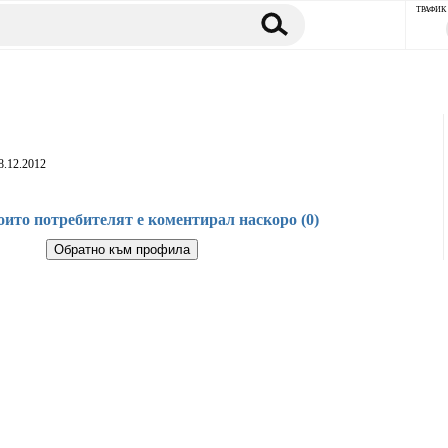
ТРАФИК
8.12.2012
оито потребителят е коментирал наскоро (0)
Обратно към профила