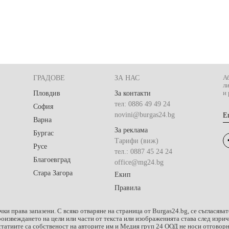
ГРАДОВЕ
ЗА НАС
Аб
л
Пловдив
За контакти
и 
тел: 0886 49 49 24
София
novini@burgas24.bg
E
Варна
За реклама
Бургас
Тарифи (виж)
Русе
тел.: 0887 45 24 24
Благоевград
office@mg24.bg
Стара Загора
Екип
Правила
чки права запазени. С всяко отваряне на страница от Burgas24.bg, се съгласяват
роизвеждането на цели или части от текста или изображенията става след изр
татиите са собственост на авторите им и Медия груп 24 ООД не носи отговорно