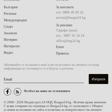
България
За контакти
тел: 0886 49 49 24
Региони
novini@burgas24.bg
Международни
За реклама
Спорт
Тарифи (виж)
Анализи
тел.: 0887 45 24 24
Интервю
office@mg24.bg
Интересно
Екип
Видео
Правила
Абонирайте се за нашия e-mail и ще получавате на личната си поща
информация за случващото се в Бургас и региона.
Email
Футбол на живо по телевизията
© 2008 - 2026 Медия груп 24 ООД. Burgas24.bg - Всички права запазени.
С всяко отваряне на страница от Burgas24.bg, се съгласявате с Общите
условия за ползване на сайта и политика за поверителност на личните