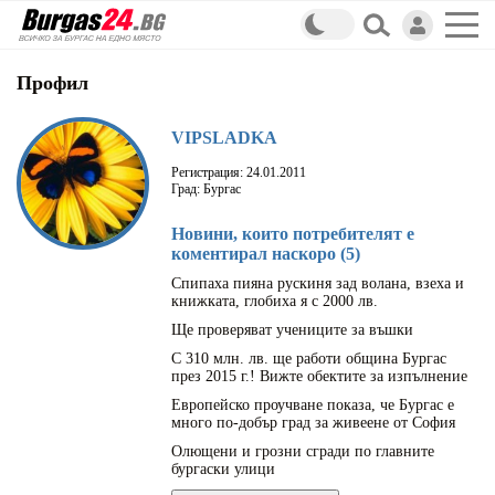
Профил
VIPSLADKA
Регистрация: 24.01.2011
Град: Бургас
Новини, които потребителят е
коментирал наскоро (5)
Спипаха пияна рускиня зад волана, взеха и
книжката, глобиха я с 2000 лв.
Ще проверяват учениците за въшки
С 310 млн. лв. ще работи община Бургас
през 2015 г.! Вижте обектите за изпълнение
Европейско проучване показа, че Бургас е
много по-добър град за живеене от София
Олющени и грозни сгради по главните
бургаски улици