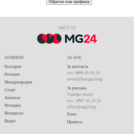
Обратно към профила
ЧАСТ ОТ
НОВИНИ
ЗА НАС
България
За контакти
тел: 0886 49 49 24
Региони
novini@burgas24.bg
Международни
За реклама
Спорт
Тарифи (виж)
Анализи
тел.: 0887 45 24 24
Интервю
office@mg24.bg
Интересно
Екип
Видео
Правила