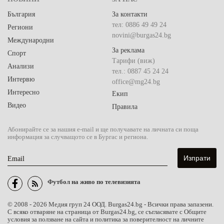
България
За контакти
тел: 0886 49 49 24
Региони
novini@burgas24.bg
Международни
За реклама
Спорт
Тарифи (виж)
Анализи
тел.: 0887 45 24 24
Интервю
office@mg24.bg
Интересно
Екип
Видео
Правила
Абонирайте се за нашия e-mail и ще получавате на личната си поща
информация за случващото се в Бургас и региона.
Email
Футбол на живо по телевизията
© 2008 - 2026 Медия груп 24 ООД. Burgas24.bg - Всички права запазени.
С всяко отваряне на страница от Burgas24.bg, се съгласявате с Общите
условия за ползване на сайта и политика за поверителност на личните