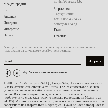
novini@burgas24.bg
Международни
За реклама
Спорт
Тарифи (виж)
Анализи
тел.: 0887 45 24 24
Интервю
office@mg24.bg
Интересно
Екип
Видео
Правила
Абонирайте се за нашия e-mail и ще получавате на личната си поща
информация за случващото се в Бургас и региона.
Email
Футбол на живо по телевизията
© 2008 - 2026 Медия груп 24 ООД. Burgas24.bg - Всички права запазени.
С всяко отваряне на страница от Burgas24.bg, се съгласявате с Общите
условия за ползване на сайта и политика за поверителност на личните
данни . Възпроизвеждането на цели или части от текста или
изображенията става след изрично писмено разрешение на Медия груп
24 ООД. Мненията изразени във форумите и коментарите към статиите са
собственост на авторите им и Медия груп 24 ООД не носи отговорност за