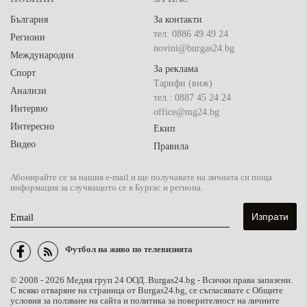
България
За контакти
тел: 0886 49 49 24
Региони
novini@burgas24.bg
Международни
За реклама
Спорт
Тарифи (виж)
Анализи
тел.: 0887 45 24 24
Интервю
office@mg24.bg
Интересно
Екип
Видео
Правила
Абонирайте се за нашия e-mail и ще получавате на личната си поща
информация за случващото се в Бургас и региона.
Email
Футбол на живо по телевизията
© 2008 - 2026 Медия груп 24 ООД. Burgas24.bg - Всички права запазени.
С всяко отваряне на страница от Burgas24.bg, се съгласявате с Общите
условия за ползване на сайта и политика за поверителност на личните