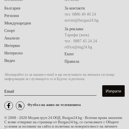
България
За контакти
тел: 0886 49 49 24
Региони
novini@burgas24.bg
Международни
За реклама
Спорт
Тарифи (виж)
Анализи
тел.: 0887 45 24 24
Интервю
office@mg24.bg
Интересно
Екип
Видео
Правила
Абонирайте се за нашия e-mail и ще получавате на личната си поща
информация за случващото се в Бургас и региона.
Email
Футбол на живо по телевизията
© 2008 - 2026 Медия груп 24 ООД. Burgas24.bg - Всички права запазени.
С всяко отваряне на страница от Burgas24.bg, се съгласявате с Общите
условия за ползване на сайта и политика за поверителност на личните